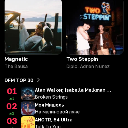
Magnetic
Two Steppin
The Bausa
Diplo, Adrien Nunez
DFM TOP 30
01
Alan Walker, Isabella Melkman & Katherine O'Ryan
Broken Strings
1
02
Моя Мишель
На малиновой луне
2
03
ANOTR, 54 Ultra
Talk To You