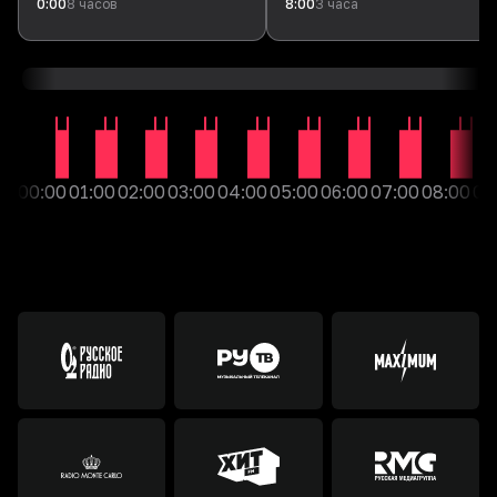
-5
0:00
8
часов
8:00
3
часа
30
DJ Goja
Mi Chico
00:00
01:00
02:00
03:00
04:00
05:00
06:00
07:00
08:00
09