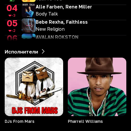
5
04
Alle Farben, Rene Miller
Body Talk
-3
05
Bebe Rexha, Faithless
New Religion
-2
06
AVALAN ROKSTON
Vertigo
0
07
Исполнители
Marshmello & Portugal The Man
Phoenix
3
08
Meduza feat Henry Camamile
Don`t wanna go home
-3
09
HUGEL, Imael Angel, Ultra Nate
Movin' To The Sun
4
10
By Индия, Xcho, MOT
Шадэ (Vadim Adamov & Hardphol Remix)
-1
11
John Summit, Devault & Julia Church
SHADES OF BLUE
DJs From Mars
Pharrell
Williams
1
12
МОТ