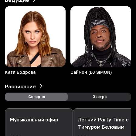
21
Calvin Harris, Jazzy
Satisfy
4
22
EBEN
Hollow
-1
23
AVE
Meet Me In The Dark
3
24
PNAU
Tu Corazón (Your Heart)
-2
25
JONY, FEDUK
Катя
Бодрова
Саймон (DJ SIMON)
LETO
3
26
The Second Voice
Расписание
LET ME BE
27
Robin Schulz, BARBZ
Сегодня
Завтра
Better Times
-4
28
Zvonkiy
Невероятно
Музыкальный эфир
Летний Party Time с
29
Тимуром Беловым
Alok, Zeeba & Portugal The Man
Dive into the Ocean