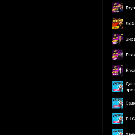
Гру
Люб
Зир
Пта
Ёлк
Даш
про
Саш
DJ 
Хан