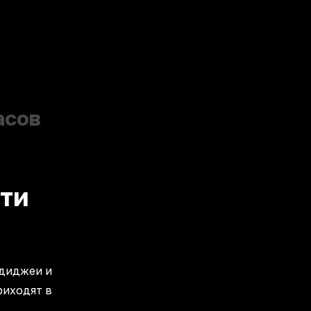
асов
сти
 диджеи и
риходят в