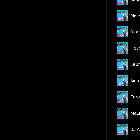
Мит
Окса
Нез
Lepn
Акт
Тим
Маш
DJ 