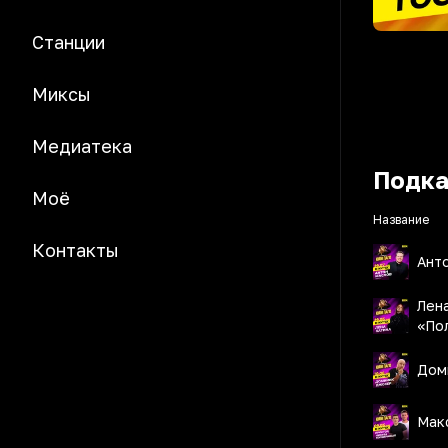
Станции
Миксы
Медиатека
Подк
Моё
Название
Контакты
Ант
Лена
«По
Дом
Мак