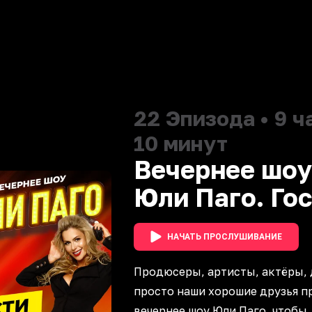
22
Эпизода
•
9 ч
10 минут
Вечернее шоу
Юли Паго. Го
НАЧАТЬ ПРОСЛУШИВАНИЕ
Продюсеры, артисты, актёры,
просто наши хорошие друзья п
вечернее шоу Юли Паго, чтобы