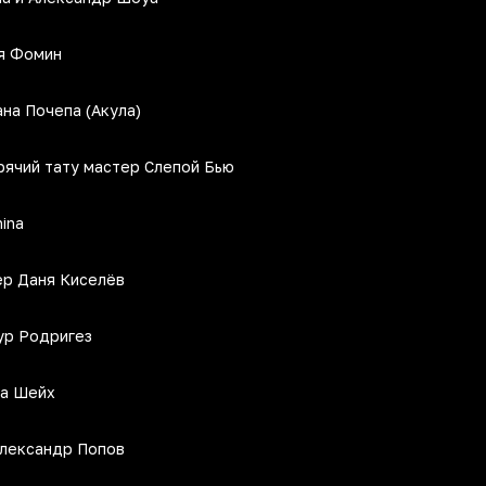
я Фомин
на Почепа (Акула)
рячий тату мастер Слепой Бью
ina
ёр Даня Киселёв
ур Родригез
а Шейх
Александр Попов