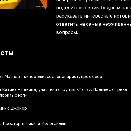
поделиться своим бодрым нас
рассказать интересные истори
ответить на самые неожиданн
вопросы.
асты
он Маслов - кинорежиссёр, сценарист, продюсер
 Катина – певица, участница группы «Тату». Премьера трека
любить себя»
иник Джокер
с Простор и Никита Кологривый