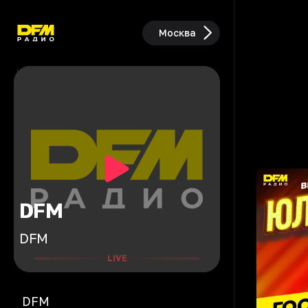
Москва
DFM
DFM
LIVE
DFM