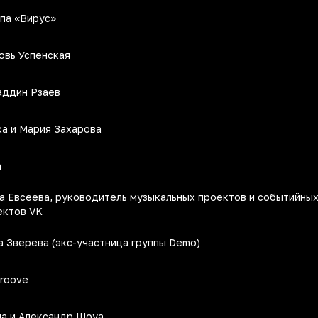
ппа «Вирус»
овь Успенская
аддин Рзаев
ха и Мария Захарова
а
а Евсеева, руководитель музыкальных проектов и событийны
ектов VK
а Зверева (экс-участница группы Demo)
Groove
на и Александр Шоуа