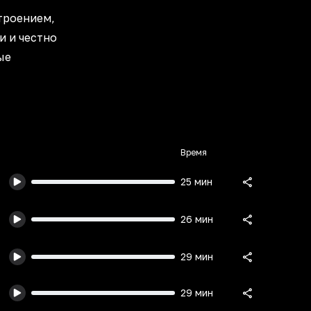
троением,
и и честно
ые
Время
25 мин
26 мин
29 мин
29 мин