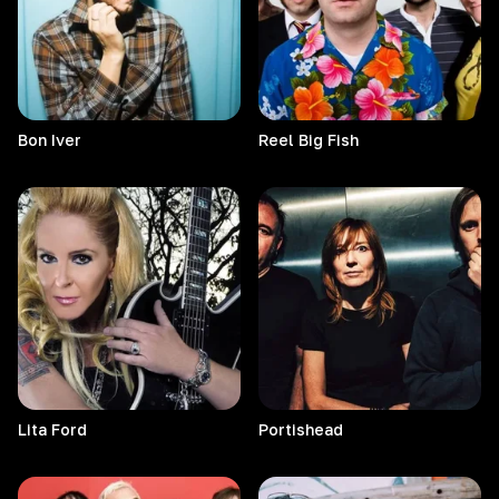
Bon
Iver
Reel Big Fish
Lita
Ford
Portishead