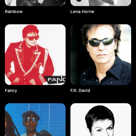
Rainbow
Lena
Horne
Fancy
F.R.
David