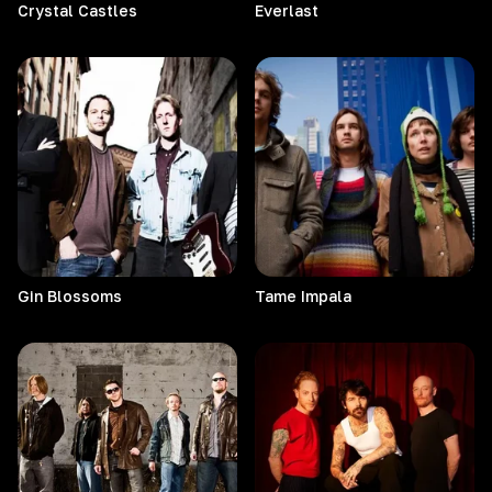
Crystal
Castles
Everlast
Gin
Blossoms
Tame
Impala