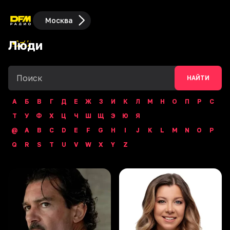
Москва
Люди
НАЙТИ
А
Б
В
Г
Д
Е
Ж
З
И
К
Л
М
Н
О
П
Р
С
Т
У
Ф
Х
Ц
Ч
Ш
Щ
Э
Ю
Я
@
A
B
C
D
E
F
G
H
I
J
K
L
M
N
O
P
Q
R
S
T
U
V
W
X
Y
Z