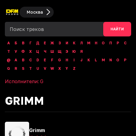
Москва
НАЙТИ
А
Б
В
Г
Д
Е
Ж
З
И
К
Л
М
Н
О
П
Р
С
Т
У
Ф
Х
Ц
Ч
Ш
Щ
Э
Ю
Я
@
A
B
C
D
E
F
G
H
I
J
K
L
M
N
O
P
Q
R
S
T
U
V
W
X
Y
Z
Исполнители:
G
GRIMM
Grimm