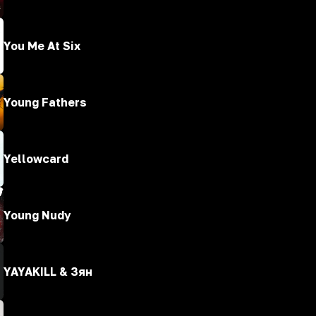
You Me At Six
Young Fathers
Yellowcard
Young Nudy
YAYAKILL & Зян