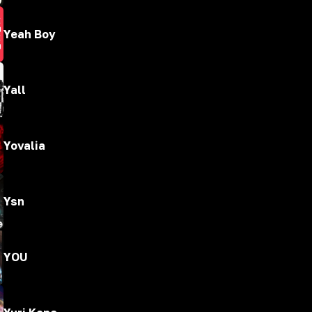
Yeah Boy
Yall
Yovalia
Ysn
YOU