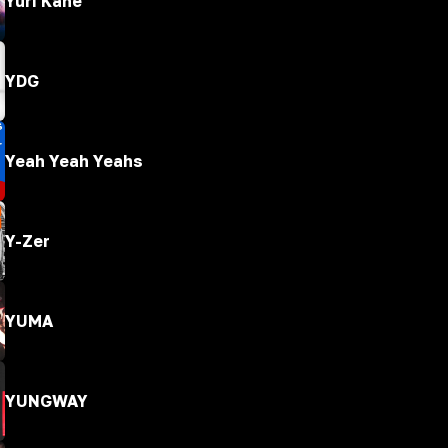
Yuri Kane
YDG
Yeah Yeah Yeahs
Y-Zer
YUMA
YUNGWAY