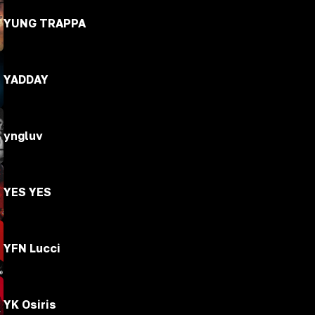
YUNG TRAPPA
YADDAY
yngluv
YES YES
YFN Lucci
YK Osiris