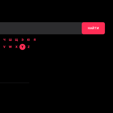
НАЙТИ
Ч
Ш
Щ
Э
Ю
Я
V
W
X
Y
Z