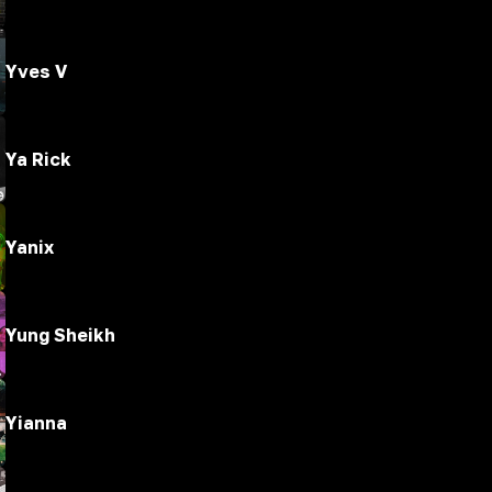
Yves V
Ya Rick
Yanix
Yung Sheikh
Yianna