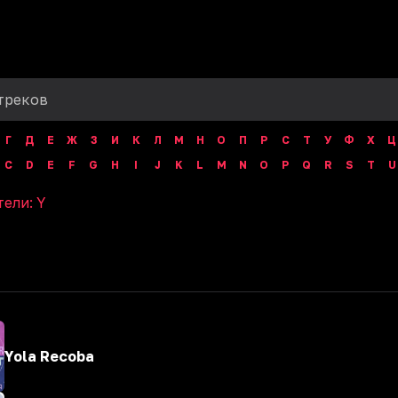
Г
Д
Е
Ж
З
И
К
Л
М
Н
О
П
Р
С
Т
У
Ф
Х
Ц
C
D
E
F
G
H
I
J
K
L
M
N
O
P
Q
R
S
T
U
тели:
Y
Yola Recoba