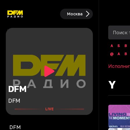
Москва
А
Б
В
@
A
B
Исполни
Y
DFM
DFM
LIVE
DFM