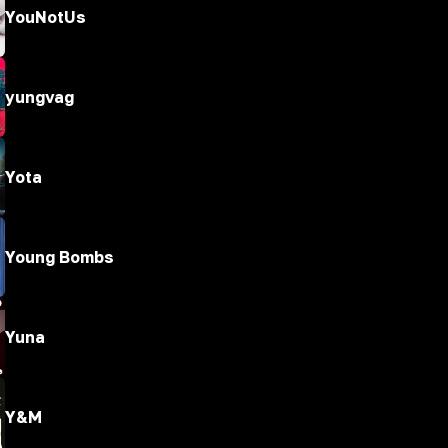
YouNotUs
yungvag
Yota
Young Bombs
Yuna
Y&M