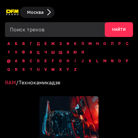
Москва
НАЙТИ
А
Б
В
Г
Д
Е
Ж
З
И
К
Л
М
Н
О
П
Р
С
Т
У
Ф
Х
Ц
Ч
Ш
Щ
Э
Ю
Я
@
A
B
C
D
E
F
G
H
I
J
K
L
M
N
O
P
Q
R
S
T
U
V
W
X
Y
Z
RAM
/
Технокамикадзе