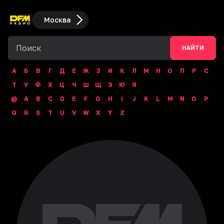
Москва
НАЙТИ
А
Б
В
Г
Д
Е
Ж
З
И
К
Л
М
Н
О
П
Р
С
Т
У
Ф
Х
Ц
Ч
Ш
Щ
Э
Ю
Я
@
A
B
C
D
E
F
G
H
I
J
K
L
M
N
O
P
Q
R
S
T
U
V
W
X
Y
Z