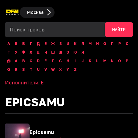
Москва
НАЙТИ
А
Б
В
Г
Д
Е
Ж
З
И
К
Л
М
Н
О
П
Р
С
Т
У
Ф
Х
Ц
Ч
Ш
Щ
Э
Ю
Я
@
A
B
C
D
E
F
G
H
I
J
K
L
M
N
O
P
Q
R
S
T
U
V
W
X
Y
Z
Исполнители:
E
EPICSAMU
Epicsamu