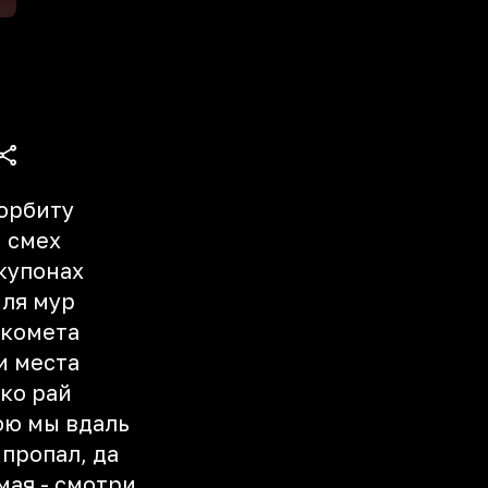
 орбиту
й смех
купонах
ля мур
 комета
и места
ько рай
ою мы вдаль
 пропал, да
мая - смотри