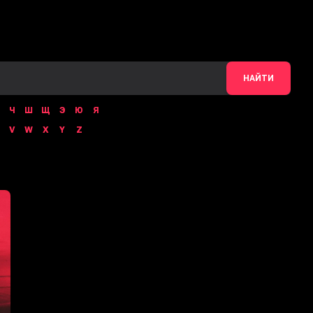
НАЙТИ
Ч
Ш
Щ
Э
Ю
Я
V
W
X
Y
Z