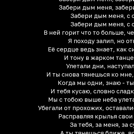
Забери дым меня, забер
Забери дым меня, с 
Забери дым меня, с 
В ней горит что то больше, ч
Я походу залип, но о
Её сердце ведь знает, как 
И тону в жарком танце,
Улетали дни, наступа
И ты снова тянешься ко мне
Когда мы одни, знаю - ты
И тебя кусаю, словно слад
Мы с тобою выше неба улет
Убегали от прохожих, оставали
Расправляя крылья свои
За тебя, за меня, за 
А ты тянешься ближе, в