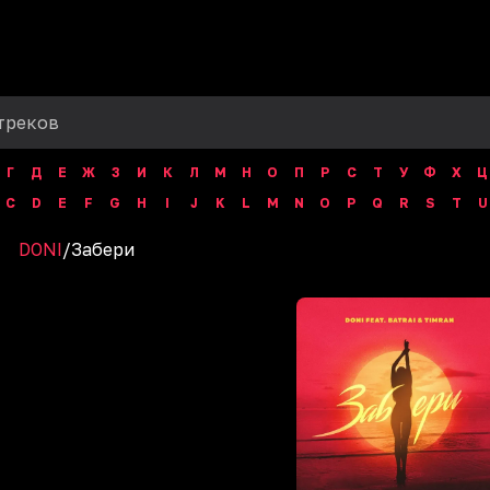
Г
Д
Е
Ж
З
И
К
Л
М
Н
О
П
Р
С
Т
У
Ф
Х
Ц
C
D
E
F
G
H
I
J
K
L
M
N
O
P
Q
R
S
T
U
DONI
/
Забери