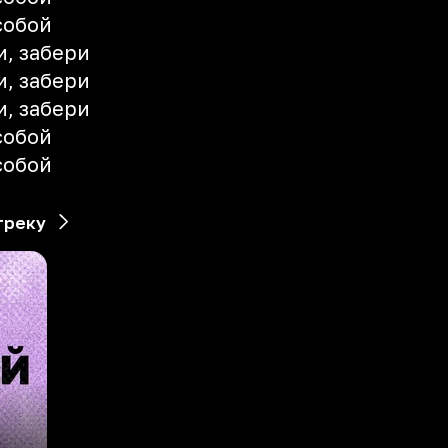
собой
и, забери
и, забери
и, забери
собой
собой
треку