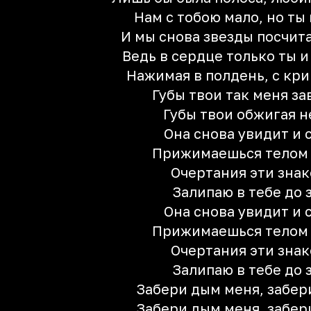
Нам с тобою мало, но ты 
И мы снова звезды посчит
Ведь в сердце только ты 
Нажимая в полдень, с кр
Губы твои так меня з
Губы твои обжигая 
Она снова увидит и 
Прижимаешься телом 
Очертания эти зна
Залипаю в тебе до 
Она снова увидит и 
Прижимаешься телом 
Очертания эти зна
Залипаю в тебе до 
Забери дым меня, забер
Забери дым меня, забер