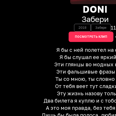
DONI
Забери
11
2018
Забери
ПОСМОТРЕТЬ КЛИП
Я бы с ней полетел на
Я бы слушал ее ярки
Эти глянцы во модных 
Эти фальшивые фразы 
Ты со мною, ты словно
От тебя веет тут сладк
Эту жизнь назову тол
Два билета я куплю и с тоб
А это моя правда, без тебя
Лишь бы была полоса, люби