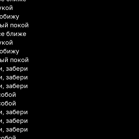
укой
 обижу
ый покой
се ближе
укой
 обижу
ый покой
и, забери
и, забери
и, забери
собой
собой
и, забери
и, забери
и, забери
собой