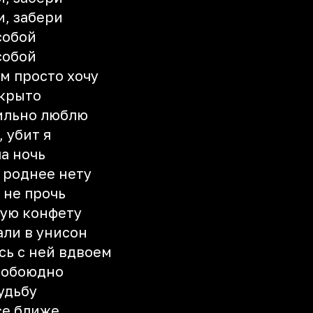
и, забери
собой
собой
ем просто хочу
ткрыто
сильно люблю
 убит я
ла ночь
, роднее нету
 не прочь
кую конфету
али в унисон
сь с ней вдвоем
 обоюдно
судьбу
се ближе