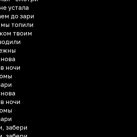
не устала
аем до зари
и мы топили
иком твоим
аводили
нежны
снова
в ночи
комы
зари
снова
в ночи
комы
зари
и, забери
и, забери