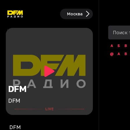
Москва
А
Б
В
@
A
B
DFM
DFM
LIVE
DFM