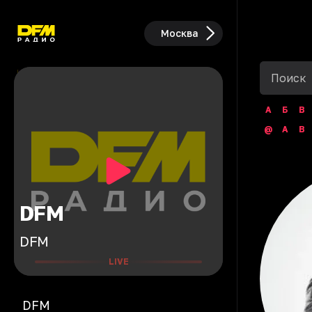
Москва
А
Б
В
@
A
B
DFM
DFM
LIVE
DFM