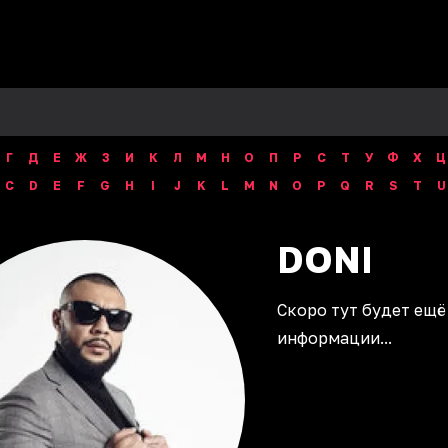
Г
Д
Е
Ж
З
И
К
Л
М
Н
О
П
Р
С
Т
У
Ф
Х
Ц
C
D
E
F
G
H
I
J
K
L
M
N
O
P
Q
R
S
T
U
DONI
Скоро тут будет ещё
информации...