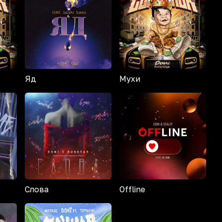
Яд
Мухи
Слова
Offline