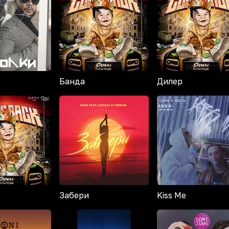
Банда
Дилер
Забери
Kiss Me