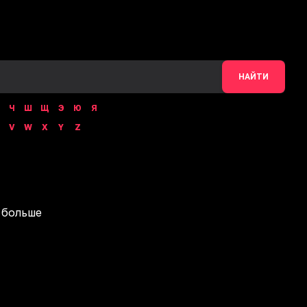
НАЙТИ
Ч
Ш
Щ
Э
Ю
Я
V
W
X
Y
Z
 больше