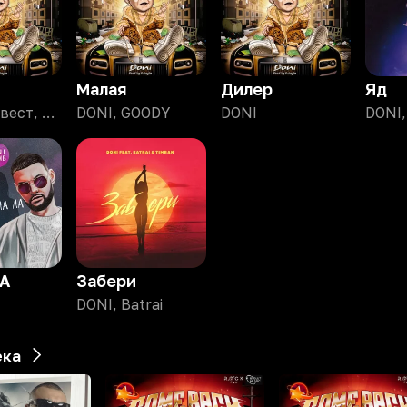
Малая
Дилер
Яд
DONI, Ганвест, Молодой Платон
DONI, GOODY
DONI
А
Забери
DONI, Batrai
ека