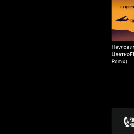
Неуловим
ЦветкоFF
Remix)