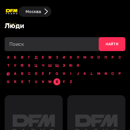
Москва
Люди
НАЙТИ
А
Б
В
Г
Д
Е
Ж
З
И
К
Л
М
Н
О
П
Р
С
Т
У
Ф
Х
Ц
Ч
Ш
Щ
Э
Ю
Я
@
A
B
C
D
E
F
G
H
I
J
K
L
M
N
O
P
Q
R
S
T
U
V
W
X
Y
Z