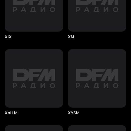
XIX
XM
Xoli
M
XYSM