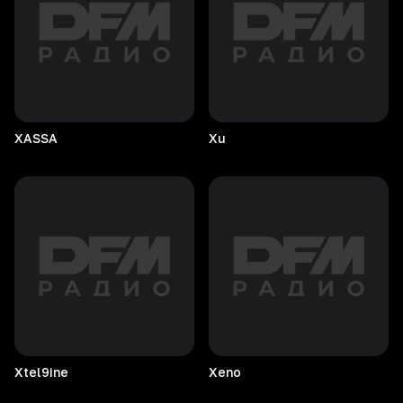
XASSA
Xu
Xtel9ine
Xeno