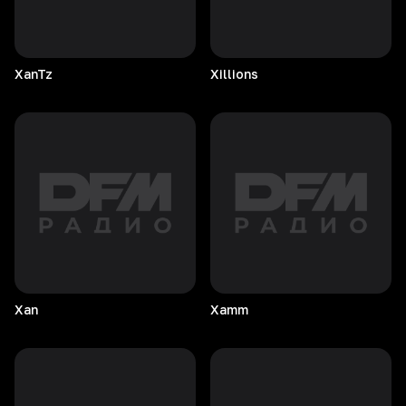
XanTz
Xillions
Xan
Xamm