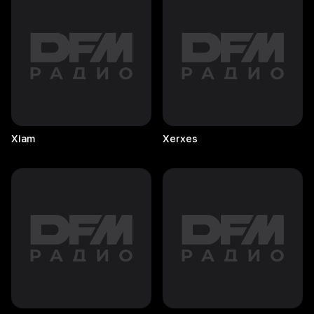
Xiam
Xerxes