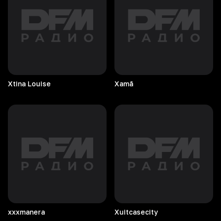
Xtina
Louise
Xamã
xxxmanera
Xuitcasecity