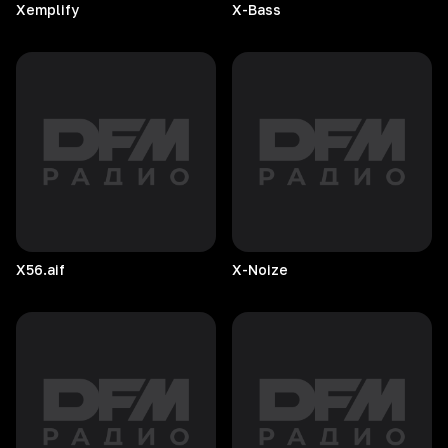
Xemplify
X-Bass
X56.aif
X-Noize