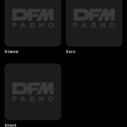
Xtance
Xoro
Xilent