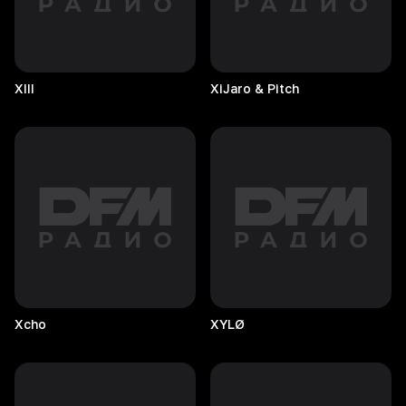
XIII
XiJaro & Pitch
Xcho
XYLØ