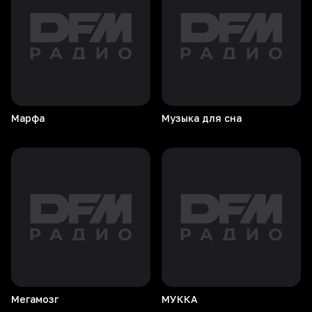
Марфа
Музыка для сна
Мегамозг
МУККА