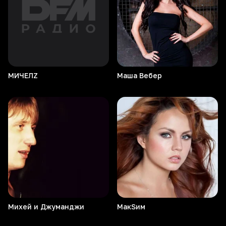
МИЧЕЛZ
Маша
Вебер
Михей и Джуманджи
МакSим