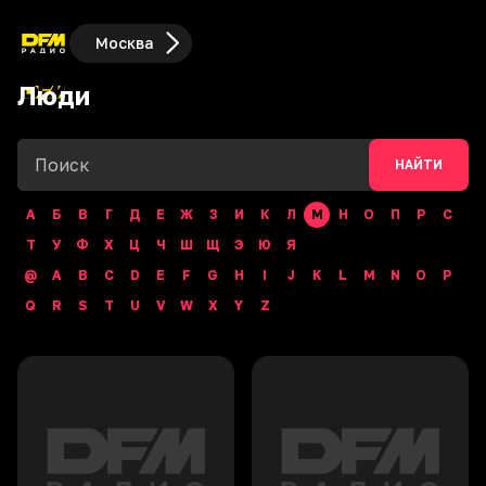
Москва
Люди
НАЙТИ
А
Б
В
Г
Д
Е
Ж
З
И
К
Л
М
Н
О
П
Р
С
Т
У
Ф
Х
Ц
Ч
Ш
Щ
Э
Ю
Я
@
A
B
C
D
E
F
G
H
I
J
K
L
M
N
O
P
Q
R
S
T
U
V
W
X
Y
Z