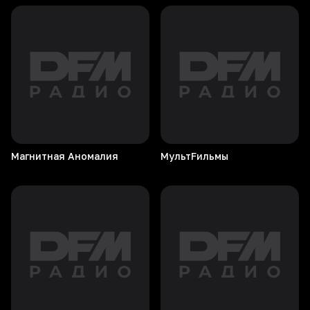
Магнитная
Аномалия
МультFильмы