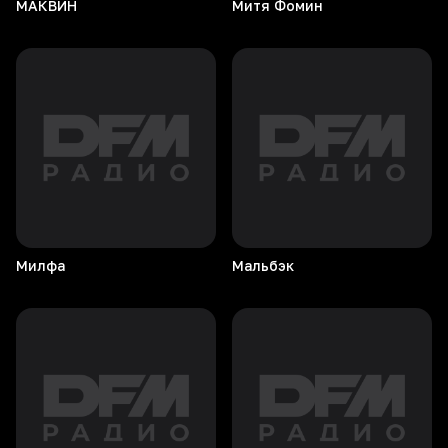
МАКВИН
Митя
Фомин
Милфа
Мальбэк