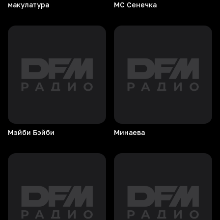
макулатура
МС
Сенечка
Мэйби
Бэйби
Минаева