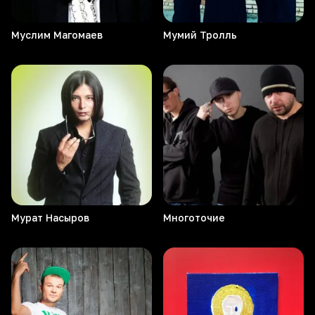
Муслим
Магомаев
Мумий
Тролль
Мурат
Насыров
Многоточие