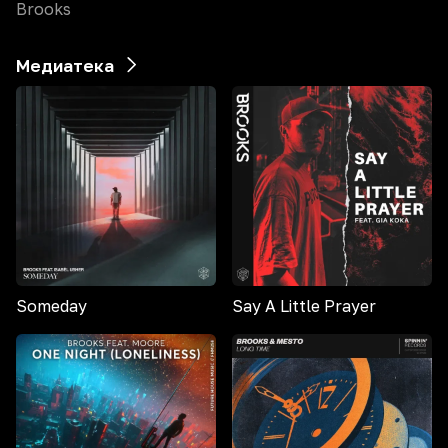
Brooks
Медиатека
Someday
Say A Little Prayer