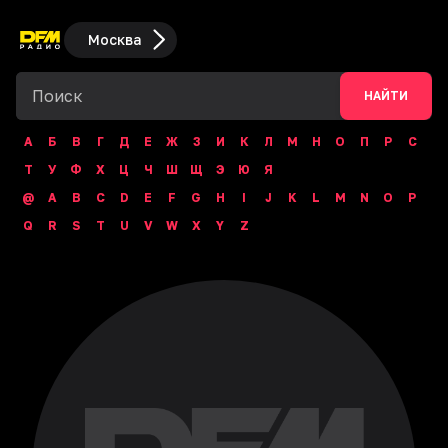
Москва
НАЙТИ
А
Б
В
Г
Д
Е
Ж
З
И
К
Л
М
Н
О
П
Р
С
Т
У
Ф
Х
Ц
Ч
Ш
Щ
Э
Ю
Я
@
A
B
C
D
E
F
G
H
I
J
K
L
M
N
O
P
Q
R
S
T
U
V
W
X
Y
Z