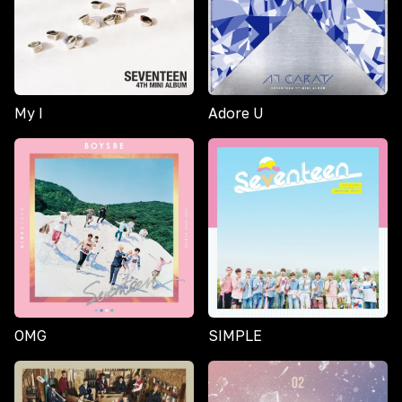
My I
Adore U
OMG
SIMPLE