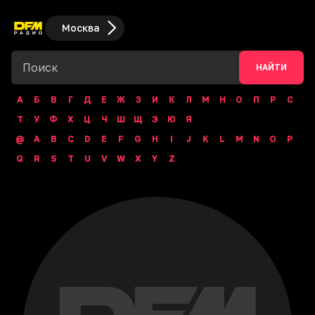
Москва
НАЙТИ
А
Б
В
Г
Д
Е
Ж
З
И
К
Л
М
Н
О
П
Р
С
Т
У
Ф
Х
Ц
Ч
Ш
Щ
Э
Ю
Я
@
A
B
C
D
E
F
G
H
I
J
K
L
M
N
O
P
Q
R
S
T
U
V
W
X
Y
Z