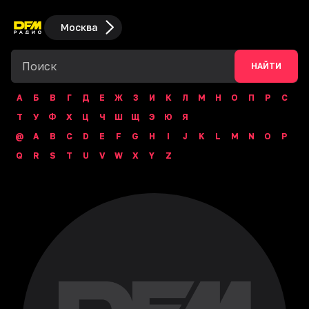
Москва
НАЙТИ
А
Б
В
Г
Д
Е
Ж
З
И
К
Л
М
Н
О
П
Р
С
Т
У
Ф
Х
Ц
Ч
Ш
Щ
Э
Ю
Я
@
A
B
C
D
E
F
G
H
I
J
K
L
M
N
O
P
Q
R
S
T
U
V
W
X
Y
Z