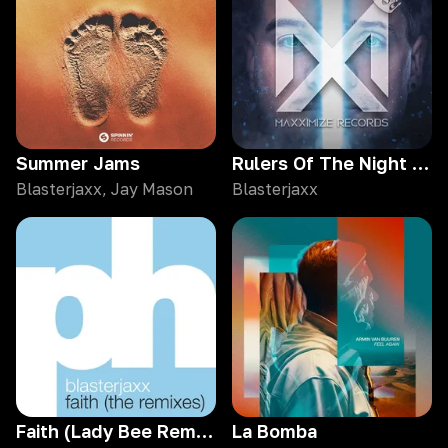
Summer Jams
Rulers Of The Night (10 Years) [feat. RIELL]
Blasterjaxx, Jay Mason
Blasterjaxx
Faith (Lady Bee Remix)
La Bomba