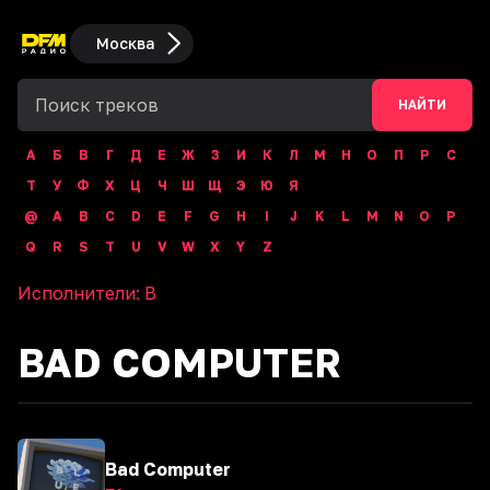
Москва
НАЙТИ
А
Б
В
Г
Д
Е
Ж
З
И
К
Л
М
Н
О
П
Р
С
Т
У
Ф
Х
Ц
Ч
Ш
Щ
Э
Ю
Я
@
A
B
C
D
E
F
G
H
I
J
K
L
M
N
O
P
Q
R
S
T
U
V
W
X
Y
Z
Исполнители:
B
BAD COMPUTER
Bad Computer