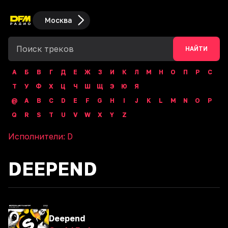
Москва
НАЙТИ
А
Б
В
Г
Д
Е
Ж
З
И
К
Л
М
Н
О
П
Р
С
Т
У
Ф
Х
Ц
Ч
Ш
Щ
Э
Ю
Я
@
A
B
C
D
E
F
G
H
I
J
K
L
M
N
O
P
Q
R
S
T
U
V
W
X
Y
Z
Исполнители:
D
DEEPEND
Deepend