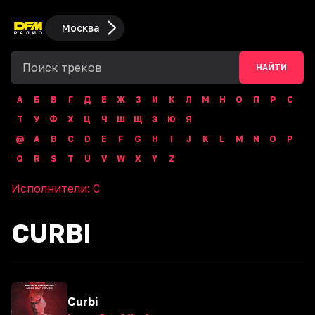
Москва
НАЙТИ
А
Б
В
Г
Д
Е
Ж
З
И
К
Л
М
Н
О
П
Р
С
Т
У
Ф
Х
Ц
Ч
Ш
Щ
Э
Ю
Я
@
A
B
C
D
E
F
G
H
I
J
K
L
M
N
O
P
Q
R
S
T
U
V
W
X
Y
Z
Исполнители:
C
CURBI
Curbi