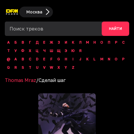
Москва
НАЙТИ
А
Б
В
Г
Д
Е
Ж
З
И
К
Л
М
Н
О
П
Р
С
Т
У
Ф
Х
Ц
Ч
Ш
Щ
Э
Ю
Я
@
A
B
C
D
E
F
G
H
I
J
K
L
M
N
O
P
Q
R
S
T
U
V
W
X
Y
Z
Thomas Mraz
/
Сделай шаг