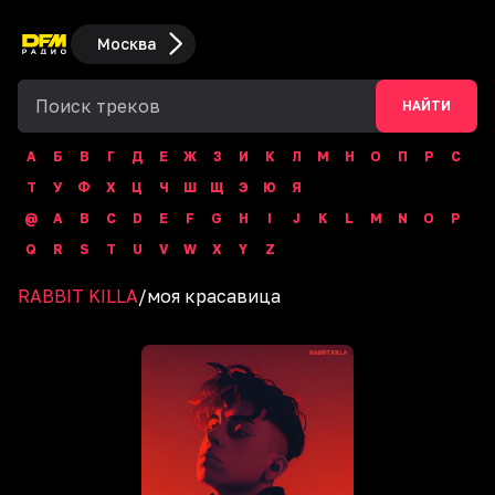
Москва
НАЙТИ
А
Б
В
Г
Д
Е
Ж
З
И
К
Л
М
Н
О
П
Р
С
Т
У
Ф
Х
Ц
Ч
Ш
Щ
Э
Ю
Я
@
A
B
C
D
E
F
G
H
I
J
K
L
M
N
O
P
Q
R
S
T
U
V
W
X
Y
Z
RABBIT KILLA
/
моя красавица