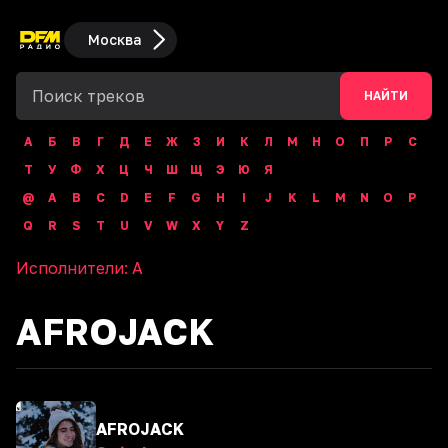
Москва
НАЙТИ
А
Б
В
Г
Д
Е
Ж
З
И
К
Л
М
Н
О
П
Р
С
Т
У
Ф
Х
Ц
Ч
Ш
Щ
Э
Ю
Я
@
A
B
C
D
E
F
G
H
I
J
K
L
M
N
O
P
Q
R
S
T
U
V
W
X
Y
Z
Исполнители:
A
AFROJACK
AFROJACK