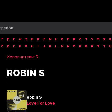
Г
Д
Е
Ж
З
И
К
Л
М
Н
О
П
Р
С
Т
У
Ф
Х
Ц
C
D
E
F
G
H
I
J
K
L
M
N
O
P
Q
R
S
T
U
Исполнители:
R
ROBIN S
Robin S
Love For Love