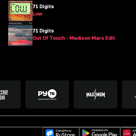
71 Digits
Low
71 Digits
Out Of Touch - Madison Mars Edit