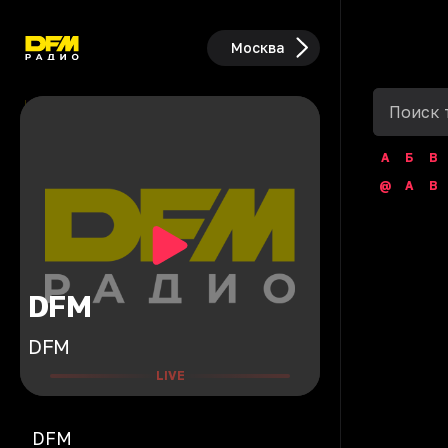
Москва
А
Б
В
@
A
B
DFM
DFM
LIVE
DFM