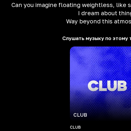
Can you imagine floating weightless, like s
I dream about thin
Way beyond this atmo
Слушать музыку по этому 
CLUB
CLUB