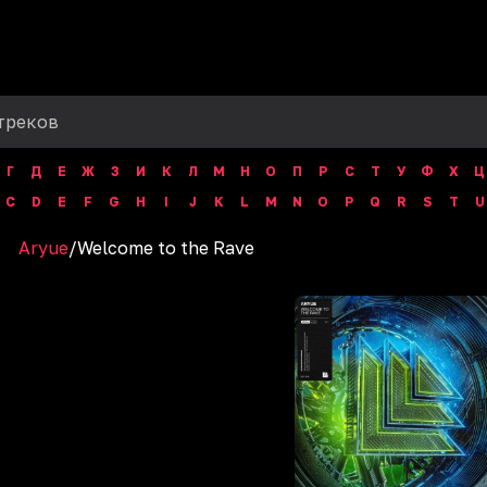
Г
Д
Е
Ж
З
И
К
Л
М
Н
О
П
Р
С
Т
У
Ф
Х
Ц
C
D
E
F
G
H
I
J
K
L
M
N
O
P
Q
R
S
T
U
Aryue
/
Welcome to the Rave