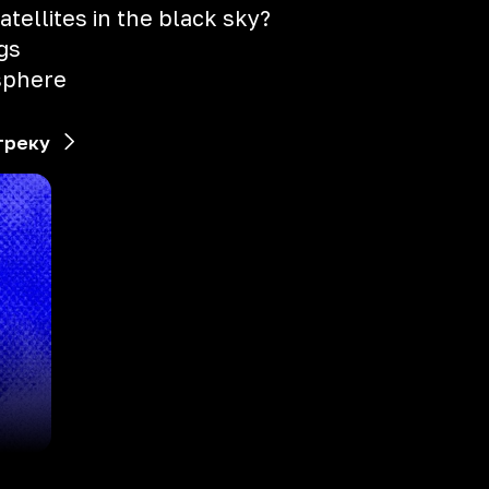
atellites in the black sky?
gs
sphere
треку