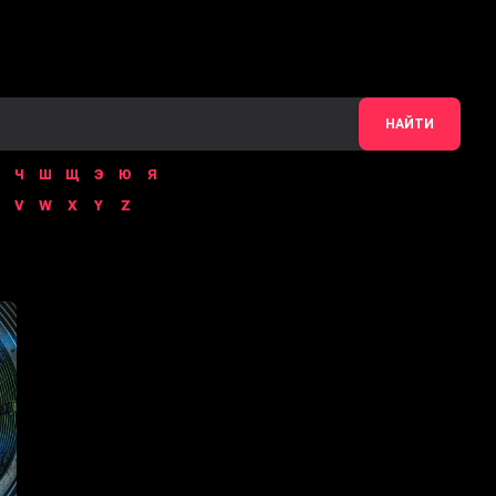
НАЙТИ
Ч
Ш
Щ
Э
Ю
Я
V
W
X
Y
Z