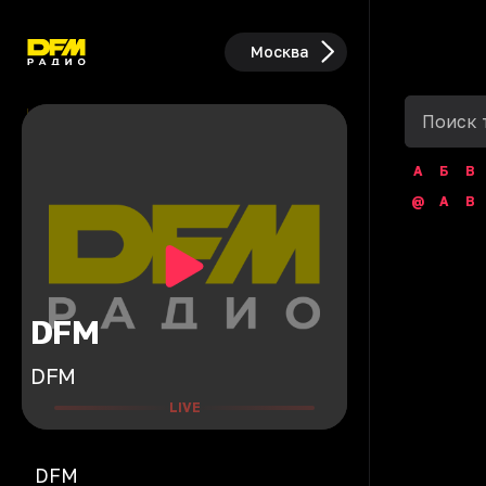
Москва
А
Б
В
@
A
B
DFM
DFM
LIVE
DFM