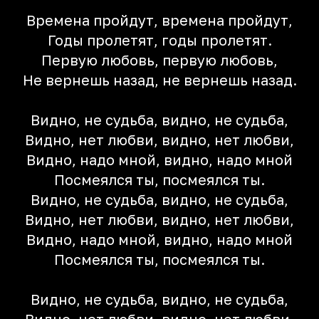
Времена пройдут, времена пройдут,
Годы пролетят, годы пролетят.
Первую любовь, первую любовь,
Не вернешь назад, не вернешь назад.
Видно, не судьба, видно, не судьба,
Видно, нет любви, видно, нет любви,
Видно, надо мной, видно, надо мной
Посмеялся ты, посмеялся ты.
Видно, не судьба, видно, не судьба,
Видно, нет любви, видно, нет любви,
Видно, надо мной, видно, надо мной
Посмеялся ты, посмеялся ты.
Видно, не судьба, видно, не судьба,