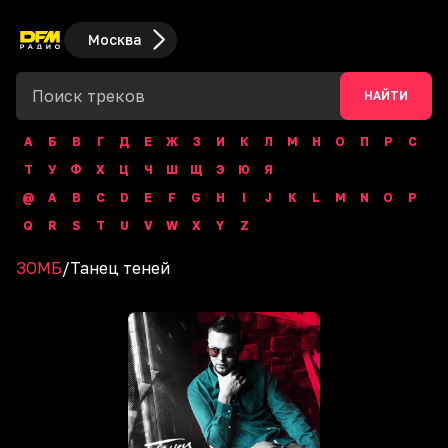
Москва
НАЙТИ
А
Б
В
Г
Д
Е
Ж
З
И
К
Л
М
Н
О
П
Р
С
Т
У
Ф
Х
Ц
Ч
Ш
Щ
Э
Ю
Я
@
A
B
C
D
E
F
G
H
I
J
K
L
M
N
O
P
Q
R
S
T
U
V
W
X
Y
Z
ЗОМБ
/
Танец теней