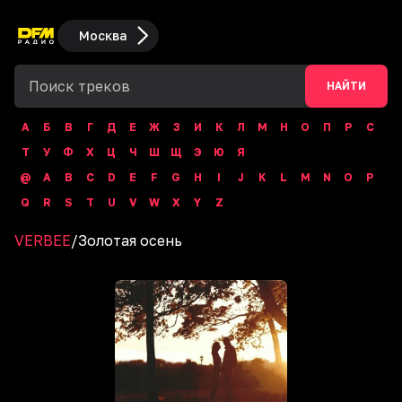
Москва
НАЙТИ
А
Б
В
Г
Д
Е
Ж
З
И
К
Л
М
Н
О
П
Р
С
Т
У
Ф
Х
Ц
Ч
Ш
Щ
Э
Ю
Я
@
A
B
C
D
E
F
G
H
I
J
K
L
M
N
O
P
Q
R
S
T
U
V
W
X
Y
Z
VERBEE
/
Золотая осень