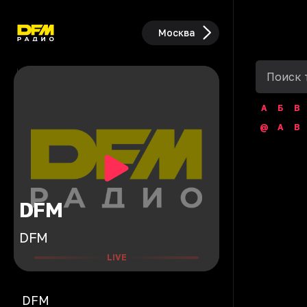
Москва
А
Б
В
@
A
B
DFM
DFM
LIVE
DFM