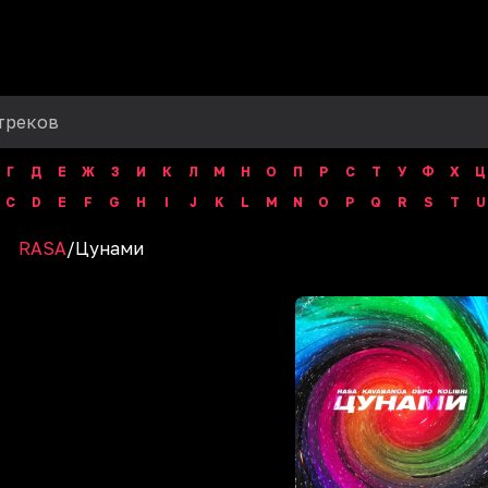
Г
Д
Е
Ж
З
И
К
Л
М
Н
О
П
Р
С
Т
У
Ф
Х
Ц
C
D
E
F
G
H
I
J
K
L
M
N
O
P
Q
R
S
T
U
RASA
/
Цунами