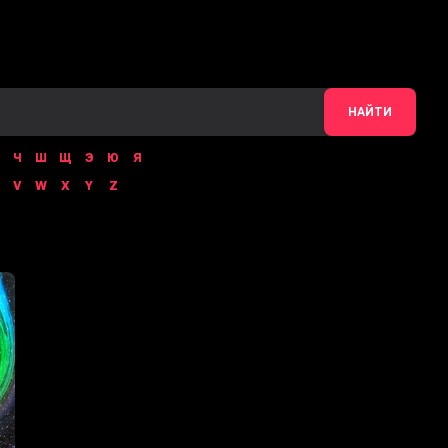
НАЙТИ
Ч
Ш
Щ
Э
Ю
Я
V
W
X
Y
Z