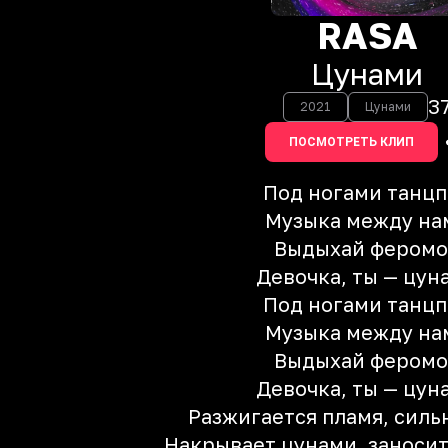
RASA
Цунами
3
2021
Цунами
ПОСМОТРЕТЬ КЛИП
Под ногами танцп
Музыка между на
Выдыхай фером
Девочка, ты — цун
Под ногами танцп
Музыка между на
Выдыхай фером
Девочка, ты — цун
Разжигается пламя, силь
Накрывает цунами, заносит