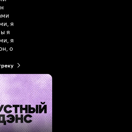
он
ами
ми, я
ны я
ми, я
он, о
треку