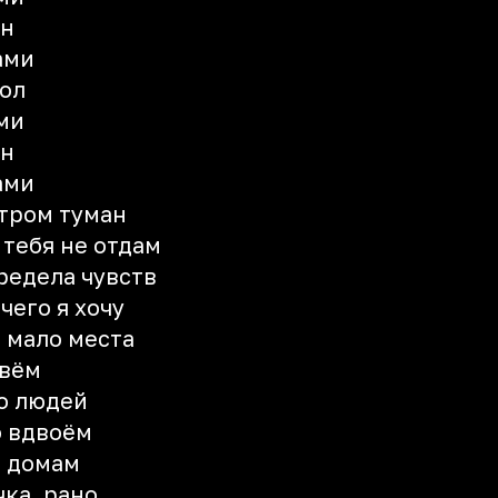
он
ами
ол
ми
он
ами
утром туман
 тебя не отдам
редела чувств
чего я хочу
м мало места
ивём
о людей
о вдвоём
о домам
чка, рано