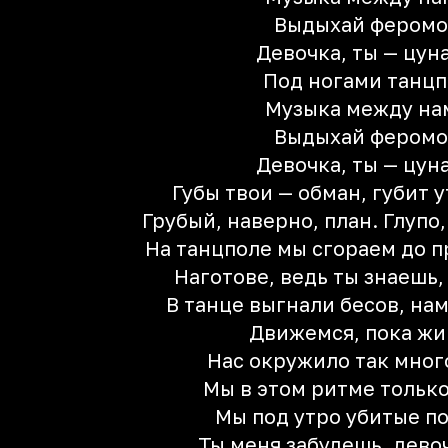
Выдыхай фером
Девочка, ты — цун
Под ногами танцп
Музыка между на
Выдыхай фером
Девочка, ты — цун
Губы твои — обман, губит 
Грубый, наверно, план. Глупо,
На танцполе мы сгораем до п
Наготове, ведь ты знаешь, 
В танце выгнали бесов, на
Движемся, пока ж
Нас окружило так мног
Мы в этом ритме тольк
Мы под утро убитые п
Ты меня забудешь, дево