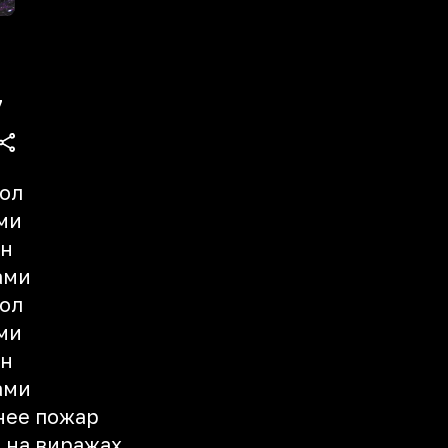
7
ол
ми
он
ами
ол
ми
он
ами
нее пожар
 на виражах