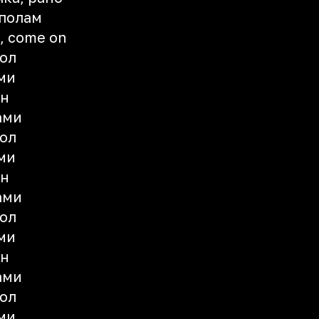
ополам
, come on
ол
ми
он
ами
ол
ми
он
ами
ол
ми
он
ами
ол
ми