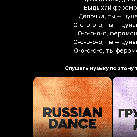
Выдыхай фером
Девочка, ты — цун
О-о-о-о-о, ты — цуна
О-о-о-о-о, феромо
О-о-о-о-о, ты — цуна
О-о-о-о-о, ты фером
Слушать музыку по этому 