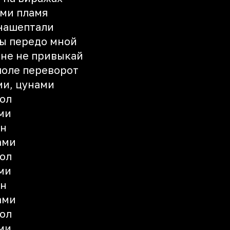
ами пламя
 нашептали
бы передо мной
мне не привыкай
поле переворот
ми, цунами
ол
ми
он
ами
ол
ми
он
ами
ол
ми