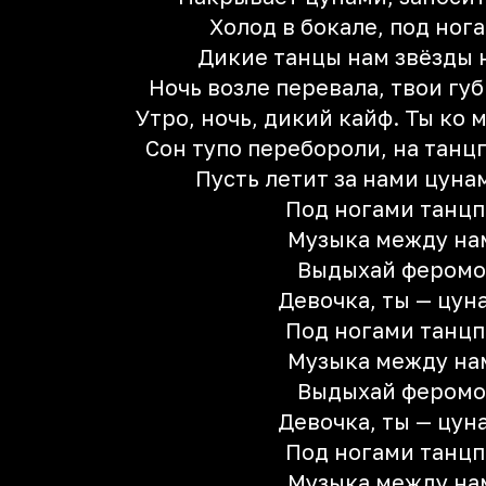
Холод в бокале, под ног
Дикие танцы нам звёзды
Ночь возле перевала, твои гу
Утро, ночь, дикий кайф. Ты ко 
Сон тупо перебороли, на танц
Пусть летит за нами цуна
Под ногами танцп
Музыка между на
Выдыхай фером
Девочка, ты — цун
Под ногами танцп
Музыка между на
Выдыхай фером
Девочка, ты — цун
Под ногами танцп
Музыка между на