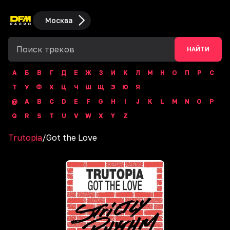
Москва
НАЙТИ
А
Б
В
Г
Д
Е
Ж
З
И
К
Л
М
Н
О
П
Р
С
Т
У
Ф
Х
Ц
Ч
Ш
Щ
Э
Ю
Я
@
A
B
C
D
E
F
G
H
I
J
K
L
M
N
O
P
Q
R
S
T
U
V
W
X
Y
Z
Trutopia
/
Got the Love