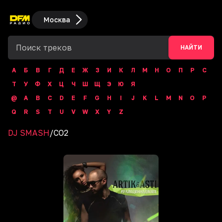
Москва
НАЙТИ
А
Б
В
Г
Д
Е
Ж
З
И
К
Л
М
Н
О
П
Р
С
Т
У
Ф
Х
Ц
Ч
Ш
Щ
Э
Ю
Я
@
A
B
C
D
E
F
G
H
I
J
K
L
M
N
O
P
Q
R
S
T
U
V
W
X
Y
Z
DJ SMASH
/
CO2