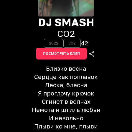
DJ SMASH
CO2
42
2022
CO2
ПОСМОТРЕТЬ КЛИП
Близко весна
Сердце как поплавок
Леска, блесна
Я проглочу крючок
Сгинет в волнах
Немота и штиль любви
И невольно
Плыви ко мне, плыви