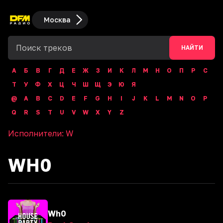
Москва
НАЙТИ
А
Б
В
Г
Д
Е
Ж
З
И
К
Л
М
Н
О
П
Р
С
Т
У
Ф
Х
Ц
Ч
Ш
Щ
Э
Ю
Я
@
A
B
C
D
E
F
G
H
I
J
K
L
M
N
O
P
Q
R
S
T
U
V
W
X
Y
Z
Исполнители:
W
WH0
Wh0