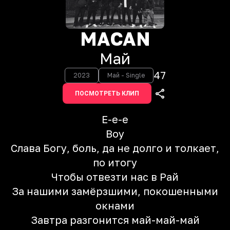
MACAN
Май
47
2023
Май - Single
ПОСМОТРЕТЬ КЛИП
Е-е-е
Воу
Слава Богу, боль, да не долго и толкает,
по итогу
Чтобы отвезти нас в Рай
За нашими замёрзшими, покошенными
окнами
Завтра разгонится май-май-май