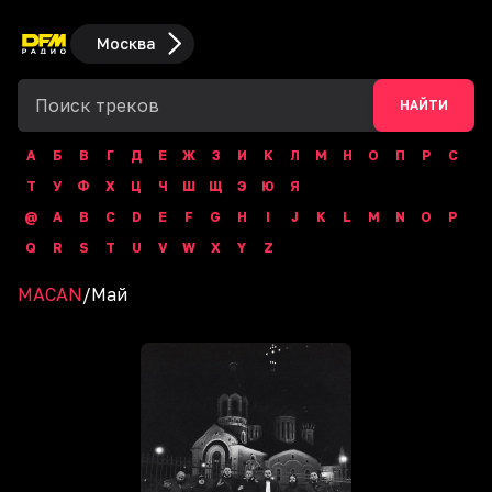
Москва
НАЙТИ
А
Б
В
Г
Д
Е
Ж
З
И
К
Л
М
Н
О
П
Р
С
Т
У
Ф
Х
Ц
Ч
Ш
Щ
Э
Ю
Я
@
A
B
C
D
E
F
G
H
I
J
K
L
M
N
O
P
Q
R
S
T
U
V
W
X
Y
Z
MACAN
/
Май