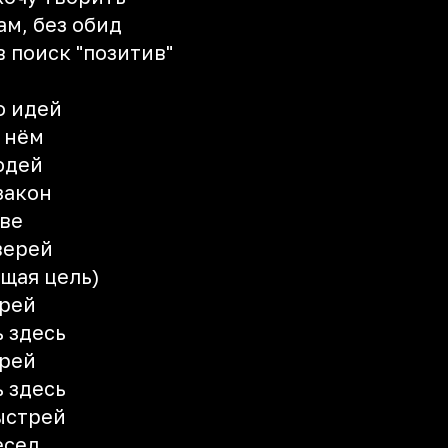
ам, без обид
в поиск "позитив"
о идей
в нём
юдей
закон
ове
верей
щая цель)
трей
ь здесь
трей
ь здесь
ыстрей
есед