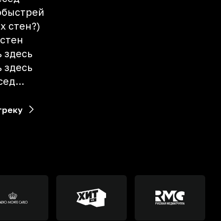
побыстрей
х стен?)
 стен
ь здесь
ь здесь
ед...
треку