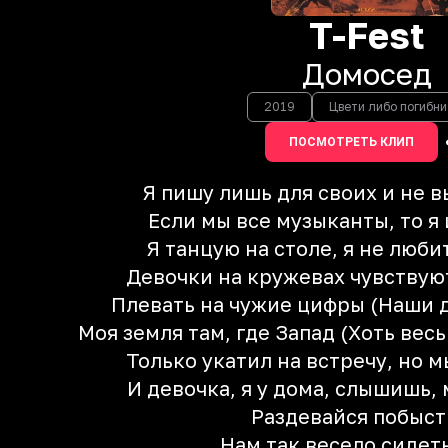
T-Fest
Домосед
2019
Цвети либо погибни
ПОСМОТРЕТЬ КЛИП
Я пишу лишь для своих и не 
Если мы все музыканты, то я 
Я танцую на столе, я не люби
Девочки на кружевах чувствуют
Плевать на чужие цифры (Наши 
Моя земля там, где Запад (Хоть вес
Только укатил на встречу, но м
И девочка, я у дома, слышишь, 
Раздевайся побыс
Нам так весело сидет