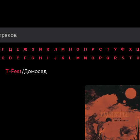
Г
Д
Е
Ж
З
И
К
Л
М
Н
О
П
Р
С
Т
У
Ф
Х
Ц
C
D
E
F
G
H
I
J
K
L
M
N
O
P
Q
R
S
T
U
T-Fest
/
Домосед