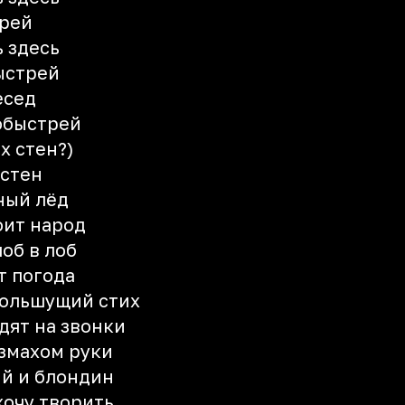
трей
ь здесь
ыстрей
есед
побыстрей
х стен?)
 стен
ный лёд
оит народ
об в лоб
т погода
большущий стих
дят на звонки
змахом руки
й и блондин
 хочу творить