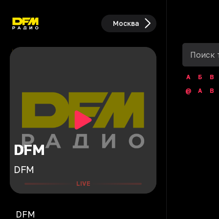
Москва
А
Б
В
@
A
B
DFM
DFM
LIVE
DFM