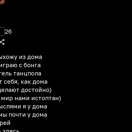
26
выхожу из дома
играю с бонга
тель танцпола
 себя, как дома
делают достойно)
ь мир нами истоптан)
ыслями я у дома
мы почти у дома
трей
ь здесь