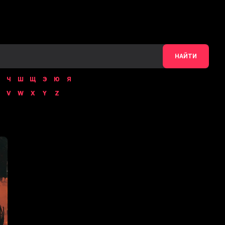
НАЙТИ
Ч
Ш
Щ
Э
Ю
Я
V
W
X
Y
Z