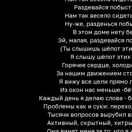
Раздевайся побыс
Нам так весело сидет
Ну-же, разденься поб
В этом доме нету б
Эй, малая, раздевайся 
(Ты слышишь шёпот эти
Я слышу шёпот этих
Горячее сердце, холод
За нашим движением ст
Я вижу все цели прямо л
Из окон нас меньше -бё
Каждый день я делаю слова - 
Проблемы как и суки: перехо
Тысячи вопросов вырубил в
Активный, скрытный, хитры
Они винят меня за то, что я