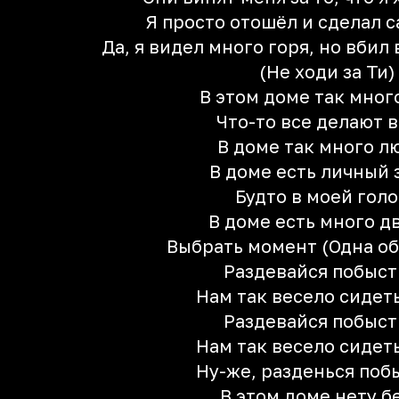
Я просто отошёл и сделал с
Да, я видел много горя, но вбил 
(Не ходи за Ти)
В этом доме так мног
Что-то все делают 
В доме так много л
В доме есть личный 
Будто в моей гол
В доме есть много д
Выбрать момент (Одна об
Раздевайся побыс
Нам так весело сидет
Раздевайся побыс
Нам так весело сидет
Ну-же, разденься поб
В этом доме нету б