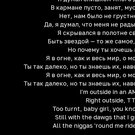
В кармане пусто, занят, му
Нет, нам было не грустн
Да, я думал, что меня не рад
Я скрывался в полотне с
Быть звездой — то же самое,
Но почему ты хочешь 
Я в огне, как и весь мир, о 
Ты так далеко, но ты знаешь их, нав
Я в огне, как и весь мир, о 
Ты так далеко, но ты знаешь их, нав
I'm outside in an 
Right outside, T
Too turnt, baby girl, you k
Still with the dawgs that I 
All the niggas 'round me ride