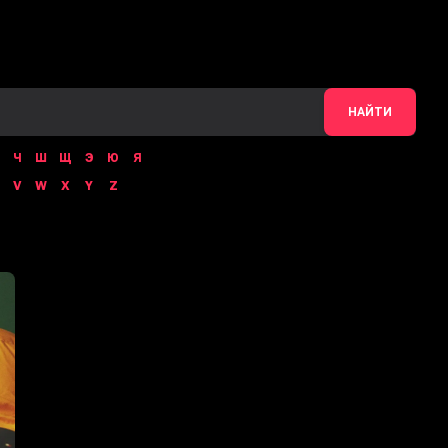
НАЙТИ
Ч
Ш
Щ
Э
Ю
Я
V
W
X
Y
Z