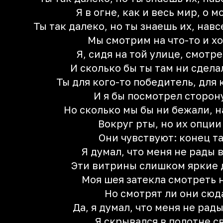
Я в огне, как и весь мир, о 
Ты так далеко, но ты знаешь их, навс
Мы смотрим на что-то и х
Я, сидя на той улице, смотр
И сколько бы ты там ни сдела
Ты для кого-то победитель, для
И я бы посмотрел сторон
Но сколько мы бы ни бежали, н
Вокруг рты, но их опци
Они чувствуют: конец т
Я думал, что меня не рады 
Эти витрины слишком яркие 
Моя шея затекла смотреть 
Но смотрят ли они сюд
Да, я думал, что меня не рад
Я скрывался в полотне с