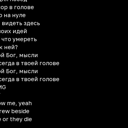
сор в голове
о на нуле
ы видеть здесь
воих идей
 что умереть
к ней?
мой Бог, мысли
сегда в твоей голове
мой Бог, мысли
сегда в твоей голове
AMG
T
now me, yeah
grew beside
 or they die