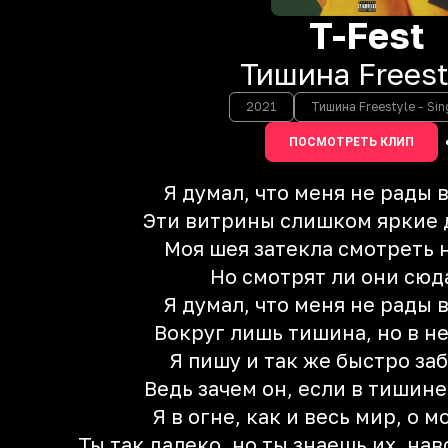
T-Fest
Тишина Freest
2021
Тишина Freestyle - Sin
ПОСМОТРЕТЬ КЛИП
Я думал, что меня не рады 
Эти витрины слишком яркие 
Моя шея затекла смотреть 
Но смотрят ли они сюд
Я думал, что меня не рады 
Вокруг лишь тишина, но в н
Я пишу и так же быстро за
Ведь зачем он, если в тишине
Я в огне, как и весь мир, о 
Ты так далеко, но ты знаешь их, нав