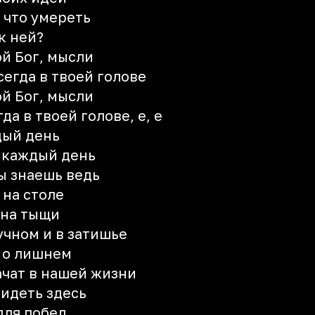
 что умереть
к ней?
мой Бог, мысли
сегда в твоей голове
мой Бог, мысли
да в твоей голове, е, е
дый день
и каждый день
ты знаешь ведь
 на столе
 на тыщи
учном и в затишье
 о лишнем
ачат в нашей жизни
видеть здесь
для побед