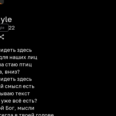
yle
22
gle
видеть здесь
для наших лиц
на стаю птиц
а, вниз?
видеть здесь
ей смысл есть
бываю текст
 уже всё есть?
мой Бог, мысли
сегда в твоей голове