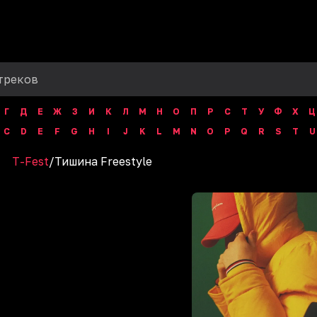
Г
Д
Е
Ж
З
И
К
Л
М
Н
О
П
Р
С
Т
У
Ф
Х
Ц
C
D
E
F
G
H
I
J
K
L
M
N
O
P
Q
R
S
T
U
T-Fest
/
Тишина Freestyle