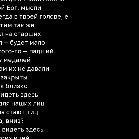
мой Бог, мысли
егда в твоей голове, е
отим так же
ел на старших
л — будет мало
 кого-то — падший
у медалей
ам их не давали
и закрыты
ак близко
видеть здесь
для наших лиц
на стаю птиц
а, вниз?
ы видеть здесь
воих идей