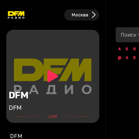
Москва
А
Б
В
@
A
B
DFM
DFM
LIVE
DFM