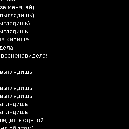
за меня, эй)
ы выглядишь)
выглядишь)
выглядишь
 на кипише
идела
о возненавидела!
ы выглядишь
ы выглядишь
ы выглядишь
выглядишь
выглядишь
глядишь одетой
ыл об этом)