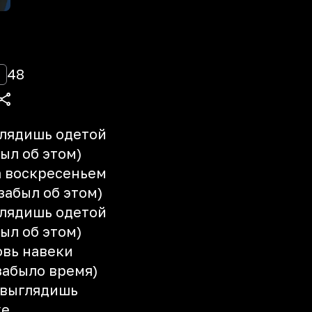
48
глядишь одетой
ыл об этом)
ла воскресеньем
забыл об этом)
глядишь одетой
ыл об этом)
овь навеки
забыло время)
ы выглядишь
же