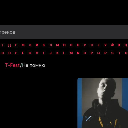
Г
Д
Е
Ж
З
И
К
Л
М
Н
О
П
Р
С
Т
У
Ф
Х
Ц
C
D
E
F
G
H
I
J
K
L
M
N
O
P
Q
R
S
T
U
T-Fest
/
Не помню