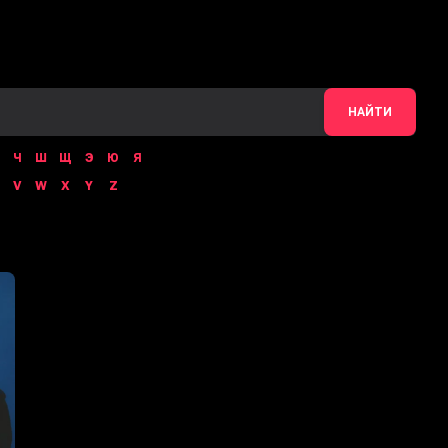
НАЙТИ
Ч
Ш
Щ
Э
Ю
Я
V
W
X
Y
Z