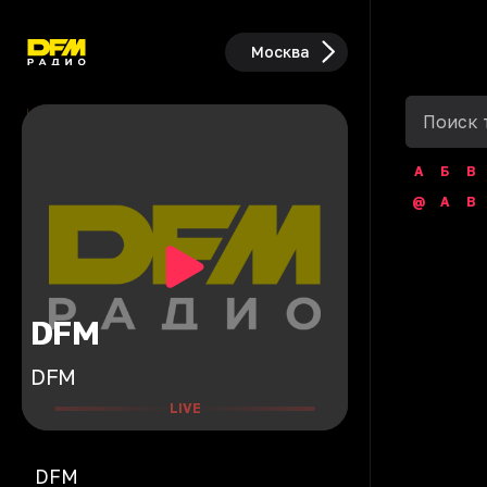
Москва
А
Б
В
@
A
B
DFM
DFM
LIVE
DFM