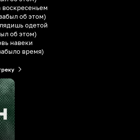
ла воскресеньем
забыл об этом)
глядишь одетой
ыл об этом)
овь навеки
забыло время)
треку