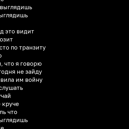
ы выглядишь
выглядишь
од это видит
нозит
сто по транзиту
ю
, что я говорю
годня не зайду
явила им войну
 слушать
учай
ё круче
ль что
выглядишь
же