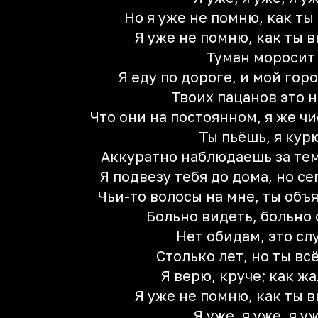
Но я уже не помню, как т
Я уже не помню, как ты 
Туман моросит
Я еду по дороге, и мой гор
Твоих пацанов это 
Что они на постоянном, я же чи
Ты пьёшь, я кур
Аккуратно наблюдаешь за тем
Я подвезу тебя до дома, но се
Чьи-то волосы на мне, ты объ
Больно видеть, больно
Нет обидам, это сл
Столько лет, но ты вс
Я верю, круче; как жа
Я уже не помню, как ты 
Я уже, я уже, я у