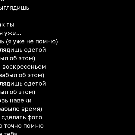
выглядишь
ак ты
 уже...
ь (я уже не помню)
глядишь одетой
ыл об этом)
ла воскресеньем
забыл об этом)
глядишь одетой
ыл об этом)
овь навеки
забыло время)
 сделать фото
то точно помню
а тебя