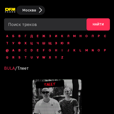
Москва
НАЙТИ
А
Б
В
Г
Д
Е
Ж
З
И
К
Л
М
Н
О
П
Р
С
Т
У
Ф
Х
Ц
Ч
Ш
Щ
Э
Ю
Я
@
A
B
C
D
E
F
G
H
I
J
K
L
M
N
O
P
Q
R
S
T
U
V
W
X
Y
Z
BULA
/
Тлеет