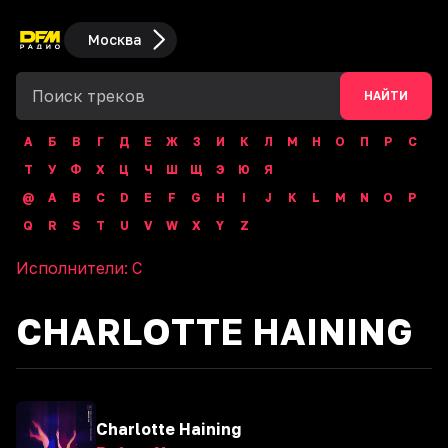
Москва
НАЙТИ
А
Б
В
Г
Д
Е
Ж
З
И
К
Л
М
Н
О
П
Р
С
Т
У
Ф
Х
Ц
Ч
Ш
Щ
Э
Ю
Я
@
A
B
C
D
E
F
G
H
I
J
K
L
M
N
O
P
Q
R
S
T
U
V
W
X
Y
Z
Исполнители:
C
CHARLOTTE HAINING
Charlotte Haining