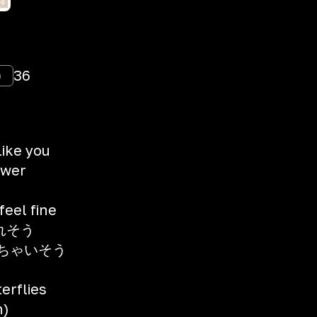
36
)
like you
power
l fine
れそう
しちゃいそう
flies
h)