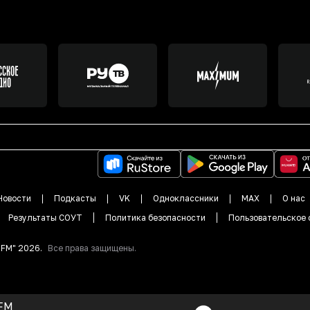
Новости
Подкасты
VK
Одноклассники
MAX
О нас
Результаты СОУТ
Политика безопасности
Пользовательское 
DFM"
2026
.
Все права защищены.
FM