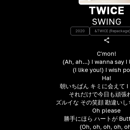
TWICE
SWING
2020
&TWICE (Repackage
C'mon!
(Ah, ah...) I wanna say I 
(I like you!) I wish 
Ha!
朝いちばん キミに会えて I fee
それだけで今日も頑張
ズルイな その笑顔 勘違い
Oh please
勝手にほら ハートが Butter
(Oh, oh, oh, oh, o