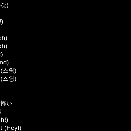
な)
)
oh)
oh)
)
nd)
 (스윙)
 (스윙)
も怖い
リ
!)
t (Hey!)