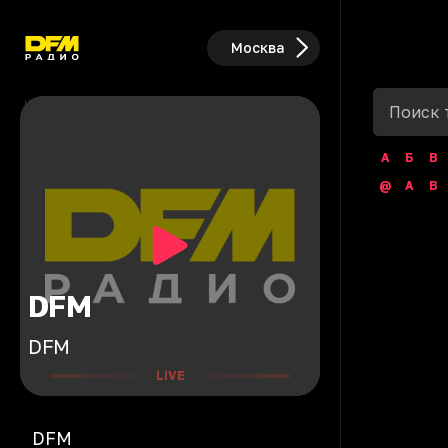
Москва
А
Б
В
@
A
B
DFM
DFM
LIVE
DFM