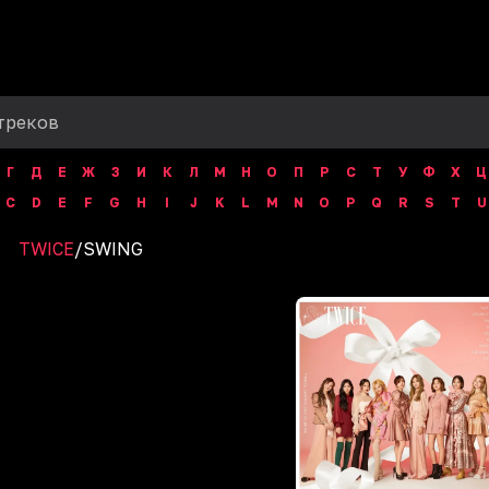
Г
Д
Е
Ж
З
И
К
Л
М
Н
О
П
Р
С
Т
У
Ф
Х
Ц
C
D
E
F
G
H
I
J
K
L
M
N
O
P
Q
R
S
T
U
TWICE
/
SWING