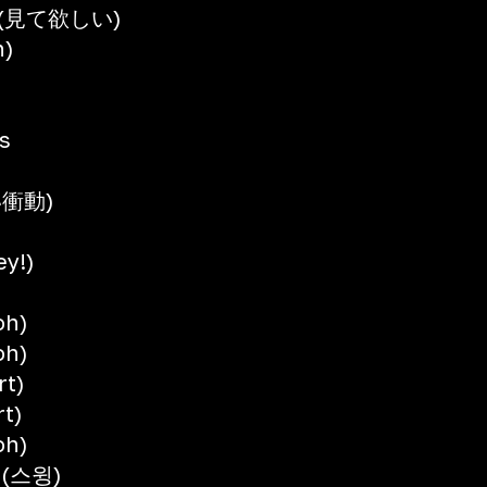
(見て欲しい)
h)
s
衝動)
y!)
oh)
oh)
t)
t)
oh)
 (스윙)