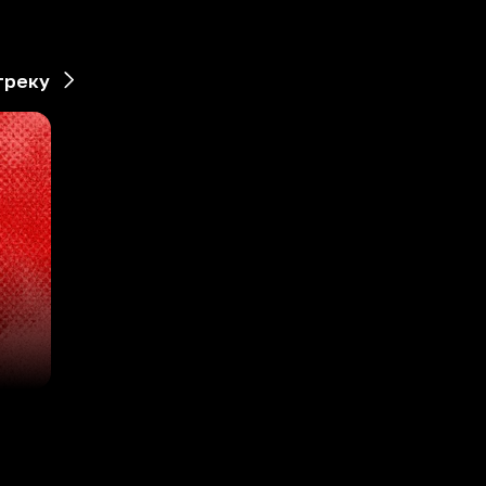
треку