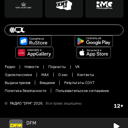
Радио
Новости
Подкасты
VK
Одноклассники
MAX
О нас
Контакты
Выдача призов
Вещание
Результаты СОУТ
Политика безопасности
Пользовательское соглашение
©
РАДИО "DFM"
2026
.
Все права защищены.
12+
DFM