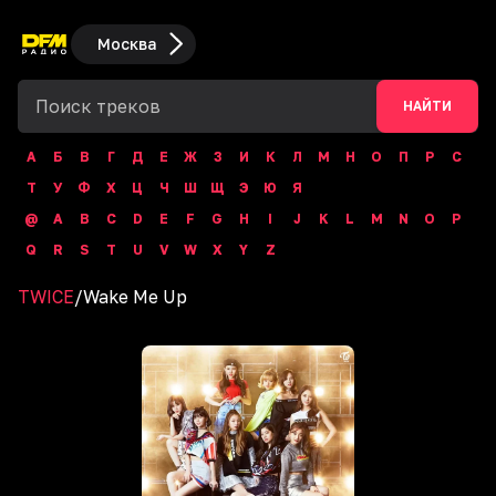
Москва
НАЙТИ
А
Б
В
Г
Д
Е
Ж
З
И
К
Л
М
Н
О
П
Р
С
Т
У
Ф
Х
Ц
Ч
Ш
Щ
Э
Ю
Я
@
A
B
C
D
E
F
G
H
I
J
K
L
M
N
O
P
Q
R
S
T
U
V
W
X
Y
Z
TWICE
/
Wake Me Up