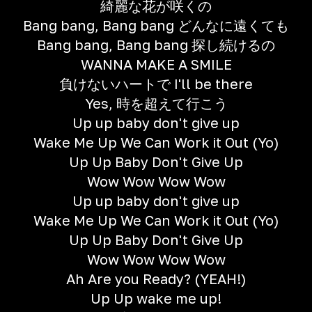
綺麗な花が咲くの
Bang bang, Bang bang どんなに遠くても
Bang bang, Bang bang 探し続けるの
WANNA MAKE A SMILE
負けないハートで I'll be there
Yes, 時を超えて行こう
Up up baby don't give up
Wake Me Up We Can Work it Out (Yo)
Up Up Baby Don't Give Up
Wow Wow Wow Wow
Up up baby don't give up
Wake Me Up We Can Work it Out (Yo)
Up Up Baby Don't Give Up
Wow Wow Wow Wow
Ah Are you Ready? (YEAH!)
Up Up wake me up!