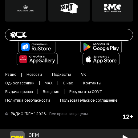
Радио
Новости
Подкасты
VK
Одноклассники
MAX
О нас
Контакты
Выдача призов
Вещание
Результаты СОУТ
Политика безопасности
Пользовательское соглашение
©
РАДИО "DFM"
2026
.
Все права защищены.
12+
DFM