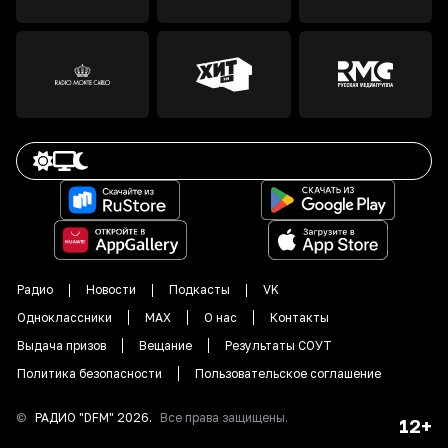
Радио
Новости
Подкасты
VK
Одноклассники
MAX
О нас
Контакты
Выдача призов
Вещание
Результаты СОУТ
Политика безопасности
Пользовательское соглашение
©
РАДИО "DFM"
2026
.
Все права защищены.
12+