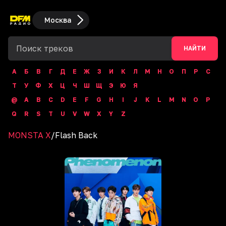
Москва
НАЙТИ
А
Б
В
Г
Д
Е
Ж
З
И
К
Л
М
Н
О
П
Р
С
Т
У
Ф
Х
Ц
Ч
Ш
Щ
Э
Ю
Я
@
A
B
C
D
E
F
G
H
I
J
K
L
M
N
O
P
Q
R
S
T
U
V
W
X
Y
Z
MONSTA X
/
Flash Back