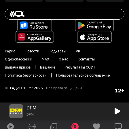
Радио
Новости
Подкасты
VK
Одноклассники
MAX
О нас
Контакты
Выдача призов
Вещание
Результаты СОУТ
Политика безопасности
Пользовательское соглашение
©
РАДИО "DFM"
2026
.
Все права защищены.
12+
DFM
DFM