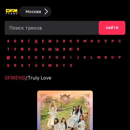
Москва
НАЙТИ
А
Б
В
Г
Д
Е
Ж
З
И
К
Л
М
Н
О
П
Р
С
Т
У
Ф
Х
Ц
Ч
Ш
Щ
Э
Ю
Я
@
A
B
C
D
E
F
G
H
I
J
K
L
M
N
O
P
Q
R
S
T
U
V
W
X
Y
Z
GFRIEND
/
Truly Love