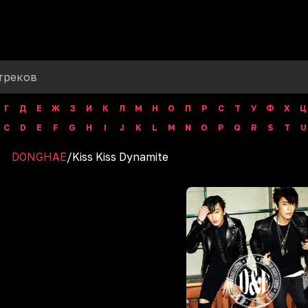
Г
Д
Е
Ж
З
И
К
Л
М
Н
О
П
Р
С
Т
У
Ф
Х
Ц
C
D
E
F
G
H
I
J
K
L
M
N
O
P
Q
R
S
T
U
DONGHAE
/
Kiss Kiss Dynamite