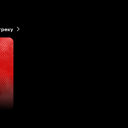
треку