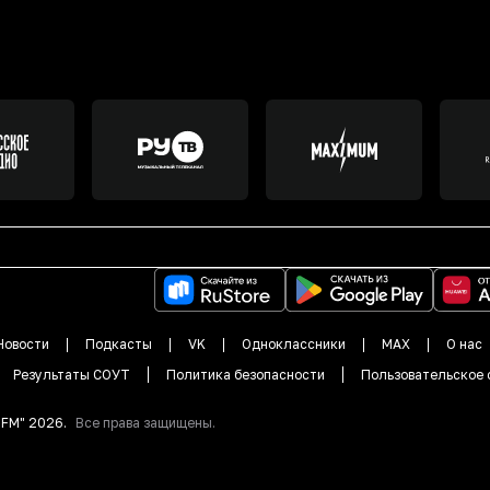
Новости
Подкасты
VK
Одноклассники
MAX
О нас
Результаты СОУТ
Политика безопасности
Пользовательское 
DFM"
2026
.
Все права защищены.