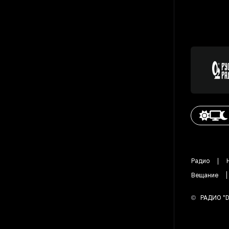
Радио
Вещание
©
РАДИО "