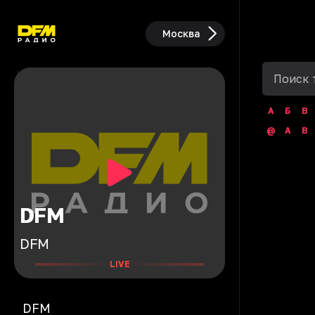
Москва
А
Б
В
@
A
B
DFM
DFM
LIVE
DFM