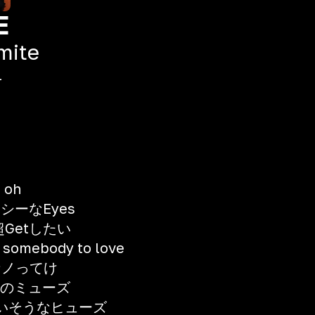
E
mite
1
h oh
クシーなEyes
超Getしたい
 somebody to love
なノってけ
理想のミューズ
いそうなヒューズ