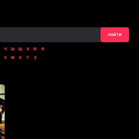
НАЙТИ
Ч
Ш
Щ
Э
Ю
Я
V
W
X
Y
Z