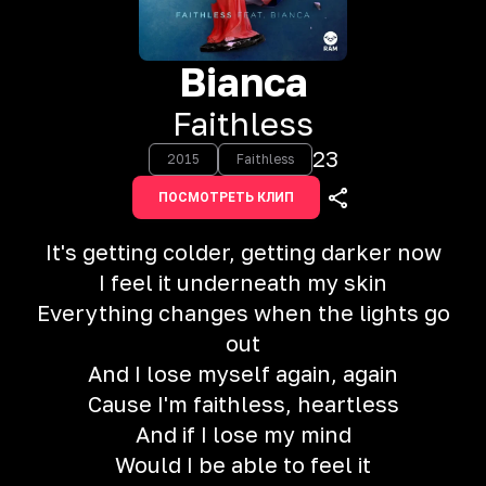
Bianca
Faithless
23
2015
Faithless
ПОСМОТРЕТЬ КЛИП
It's getting colder, getting darker now
I feel it underneath my skin
Everything changes when the lights go
out
And I lose myself again, again
Cause I'm faithless, heartless
And if I lose my mind
Would I be able to feel it