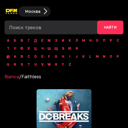
Москва
НАЙТИ
А
Б
В
Г
Д
Е
Ж
З
И
К
Л
М
Н
О
П
Р
С
Т
У
Ф
Х
Ц
Ч
Ш
Щ
Э
Ю
Я
@
A
B
C
D
E
F
G
H
I
J
K
L
M
N
O
P
Q
R
S
T
U
V
W
X
Y
Z
Bianca
/
Faithless