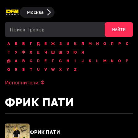
Москва
НАЙТИ
А
Б
В
Г
Д
Е
Ж
З
И
К
Л
М
Н
О
П
Р
С
Т
У
Ф
Х
Ц
Ч
Ш
Щ
Э
Ю
Я
@
A
B
C
D
E
F
G
H
I
J
K
L
M
N
O
P
Q
R
S
T
U
V
W
X
Y
Z
Исполнители:
Ф
ФРИК ПАТИ
ФРИК ПАТИ