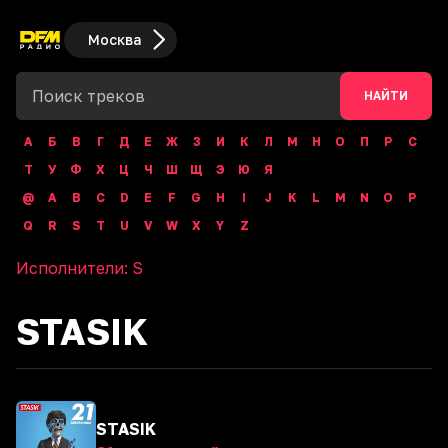
Москва
НАЙТИ
А
Б
В
Г
Д
Е
Ж
З
И
К
Л
М
Н
О
П
Р
С
Т
У
Ф
Х
Ц
Ч
Ш
Щ
Э
Ю
Я
@
A
B
C
D
E
F
G
H
I
J
K
L
M
N
O
P
Q
R
S
T
U
V
W
X
Y
Z
Исполнители:
S
STASIK
STASIK