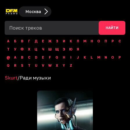
Москва
НАЙТИ
А
Б
В
Г
Д
Е
Ж
З
И
К
Л
М
Н
О
П
Р
С
Т
У
Ф
Х
Ц
Ч
Ш
Щ
Э
Ю
Я
@
A
B
C
D
E
F
G
H
I
J
K
L
M
N
O
P
Q
R
S
T
U
V
W
X
Y
Z
Skurt
/
Ради музыки