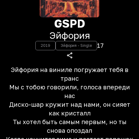
GSPD
Эйфория
17
2019
Эйфория - Single
Эйфория на виниле погружает тебя в
транс
Мы с тобою говорили, голоса впереди
нас
Диско-шар кружит над нами, он сияет
как кристалл
Ты хотел быть самым первым, но ты
снова опоздал