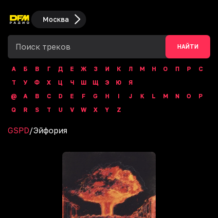
Москва
НАЙТИ
А
Б
В
Г
Д
Е
Ж
З
И
К
Л
М
Н
О
П
Р
С
Т
У
Ф
Х
Ц
Ч
Ш
Щ
Э
Ю
Я
@
A
B
C
D
E
F
G
H
I
J
K
L
M
N
O
P
Q
R
S
T
U
V
W
X
Y
Z
GSPD
/
Эйфория