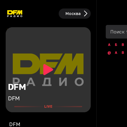
Москва
А
Б
В
@
A
B
DFM
DFM
LIVE
DFM