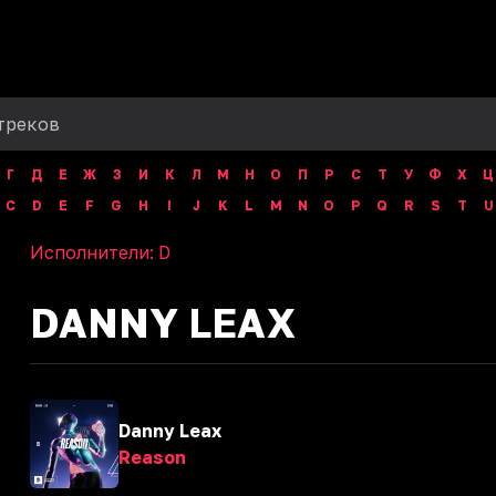
Г
Д
Е
Ж
З
И
К
Л
М
Н
О
П
Р
С
Т
У
Ф
Х
Ц
C
D
E
F
G
H
I
J
K
L
M
N
O
P
Q
R
S
T
U
Исполнители:
D
DANNY LEAX
Danny Leax
Reason