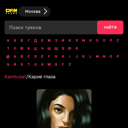
Москва
НАЙТИ
А
Б
В
Г
Д
Е
Ж
З
И
К
Л
М
Н
О
П
Р
С
Т
У
Ф
Х
Ц
Ч
Ш
Щ
Э
Ю
Я
@
A
B
C
D
E
F
G
H
I
J
K
L
M
N
O
P
Q
R
S
T
U
V
W
X
Y
Z
Kambulat
/
Карие глаза