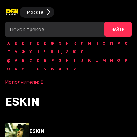
Москва
НАЙТИ
А
Б
В
Г
Д
Е
Ж
З
И
К
Л
М
Н
О
П
Р
С
Т
У
Ф
Х
Ц
Ч
Ш
Щ
Э
Ю
Я
@
A
B
C
D
E
F
G
H
I
J
K
L
M
N
O
P
Q
R
S
T
U
V
W
X
Y
Z
Исполнители:
E
ESKIN
ESKIN